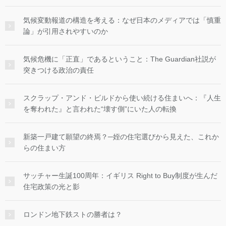
気候変動報道の構造を考える：なぜ日本のメディアでは「慎重
論」が引用されやすいのか
気候危機に「正直」であるということ：The Guardian社説が
突きつける政治の責任
スクラップ・アンド・ビルドから使い続ける住まいへ：『人生
を奪われた』と言われた“壊す側”にいた人の転換
新築一戸建て願望の終焉？─姪の住宅選びから見えた、これか
らの住まい方
サッチャー生誕100周年：イギリス Right to Buy制度が生んだ
住宅政策の光と影
ロンドン地下鉄ストの勝者は？