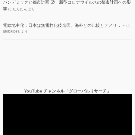
パンデミックと都市計画 ②：新型コロナウイルスの都市計画への影
響
に
たんたん
より
電線地中化：日本は無電柱化後進国、海外との比較とデメリット
に
globalpea
より
YouTube チャンネル「グローバルリサーチ」