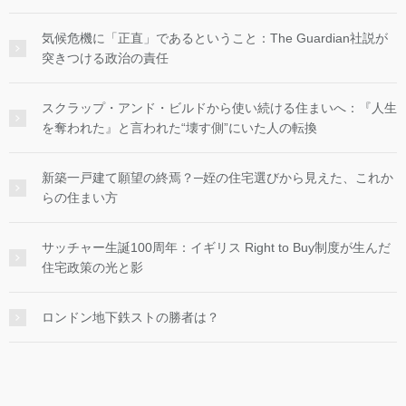
気候危機に「正直」であるということ：The Guardian社説が
突きつける政治の責任
スクラップ・アンド・ビルドから使い続ける住まいへ：『人生
を奪われた』と言われた“壊す側”にいた人の転換
新築一戸建て願望の終焉？─姪の住宅選びから見えた、これか
らの住まい方
サッチャー生誕100周年：イギリス Right to Buy制度が生んだ
住宅政策の光と影
ロンドン地下鉄ストの勝者は？