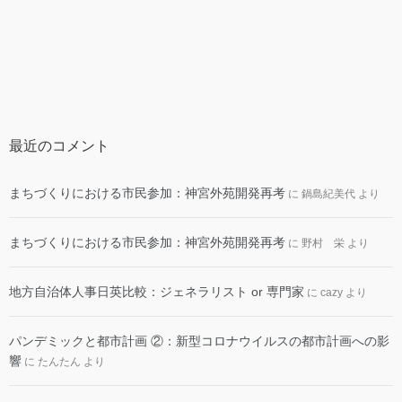
最近のコメント
まちづくりにおける市民参加：神宮外苑開発再考
に
鍋島紀美代
より
まちづくりにおける市民参加：神宮外苑開発再考
に
野村 栄
より
地方自治体人事日英比較：ジェネラリスト or 専門家
に
cazy
より
パンデミックと都市計画 ②：新型コロナウイルスの都市計画への影
響
に
たんたん
より