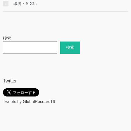
環境・SDGs
検索
検索
Twitter
Tweets by
GlobalResearc16