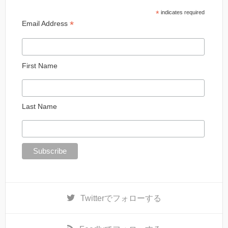
*
indicates required
*
Email Address
First Name
Last Name
Twitter
でフォローする