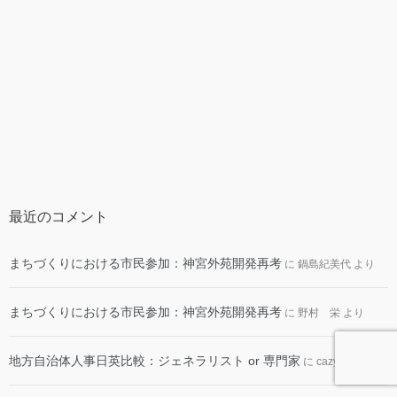
最近のコメント
まちづくりにおける市民参加：神宮外苑開発再考
に
鍋島紀美代
より
まちづくりにおける市民参加：神宮外苑開発再考
に
野村 栄
より
地方自治体人事日英比較：ジェネラリスト or 専門家
に
cazy
より