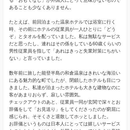
る「おもてなし」が外国人にとって意味がないもので
あることも少なくありません。
たとえば、前回泊まった温泉ホテルでは浴室に行く
時、その前にホテルの従業員が一人ひとりに「どう
ぞ」とタオルを配っていました。私は無駄なサービス
だと思ったし、連れはその係をしている60歳くらいの
男性従業員を指して「あれはきっと失業対策にちがい
ない」と言っていました。
数年前に旅した能登半島の和倉温泉はきれいな海沿い
にある魅力的な町でしたが、閉鎖したホテルも目につ
きました。私達が泊まったホテルも大きな建物なのに
客があまりおらず、寂しい雰囲気。
チェックアウトのあと、従業員一同が玄関で深々とお
辞儀をして「お見送り」をしてくださったのが窮屈に
感じられ、そそくさと退散してホッとしました。
お辞儀というものは日本人にとっては嬉しいサービス