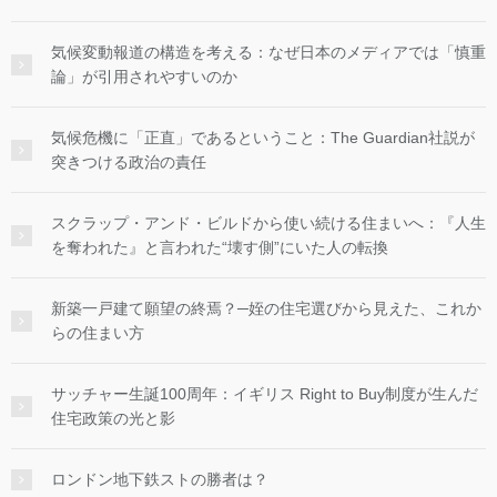
気候変動報道の構造を考える：なぜ日本のメディアでは「慎重
論」が引用されやすいのか
気候危機に「正直」であるということ：The Guardian社説が
突きつける政治の責任
スクラップ・アンド・ビルドから使い続ける住まいへ：『人生
を奪われた』と言われた“壊す側”にいた人の転換
新築一戸建て願望の終焉？─姪の住宅選びから見えた、これか
らの住まい方
サッチャー生誕100周年：イギリス Right to Buy制度が生んだ
住宅政策の光と影
ロンドン地下鉄ストの勝者は？