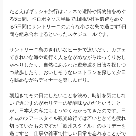
たとえばギリシャ旅行はアテネで遺跡や博物館をめぐ
る5日間、ペロポネソス半島で山間の村や遺跡をめぐ
る5日間にサントリーニのような小さな島で過ごす5日
間を組み合わせるといったスケジュールです。
サントリーニ島のきれいなビーチで泳いだり、カフェ
できれいな海や道行く人をながめながらゆっくりおし
ゃべりしたり、自然にあふれた遊歩道を日陰を探しつ
つ散歩したり、おいしそうなレストランを探して夕日
を眺めながらディナーを楽しんだり。
朝起きてその日にしたいことを決め、時計を気にしな
いで過ごすのがホリデーの醍醐味なのだということ
が、日本人の私にもようやくわかってきたのです。日
本式のツアースタイル観光旅行では若いときでも疲れ
切っていたものですが「欧州スタイル」のホリデーを
過ごすと、仕事や雑事で忙しい日常を忘れることがで