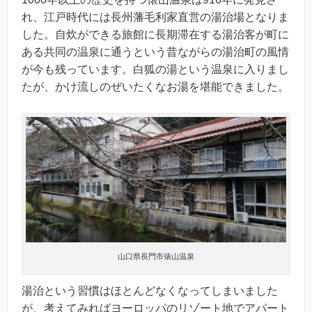
れ、江戸時代には長州藩毛利家直営の湯治場となりま
した。自炊ができる旅館に長期滞在する湯治客が町に
ある共同の温泉に通うという昔ながらの湯治町の風情
が今も残っています。白狐の湯という温泉に入りまし
たが、かけ流しのぜいたくなお湯を堪能できました。
山口県長門市俵山温泉
湯治という習慣はほとんどなくなってしまいました
が、考えてみればヨーロッパのリゾート地でアパート