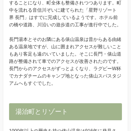
することになり、町全体も整備されつつあります。町
中を流れる音信川ぞいに建てられた「星野リゾート
界 長門」はすでに完成しているようです。ホテル前
の橋や道路、川沿いの遊歩道の工事が進行中でした。
長門湯本とそのお隣にある俵山温泉は昔からある由緒
ある温泉地ですが、山に囲まれアクセスが難しいこと
もあり客足も遠のいていました。そこに長門・俵山道
路が整備されて車でのアクセスが改善されたのです。
長門からのアクセスがずっとよくなり、ラグビーW杯
でカナダチームのキャンプ地となった俵山スパスタジ
アムへもすぐでした。
湯治町とリゾート
1000年以上の歴史を持つ俵山温泉は916年に発見さ