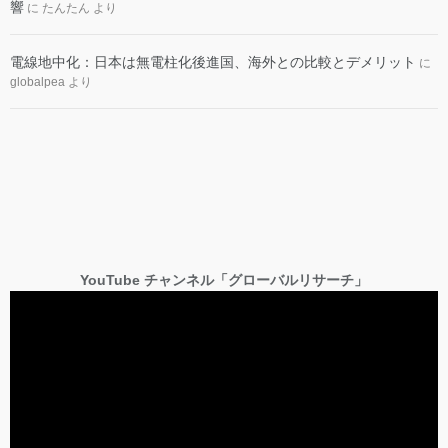
響
に
たんたん
より
電線地中化：日本は無電柱化後進国、海外との比較とデメリット
に
globalpea
より
YouTube チャンネル「グローバルリサーチ」