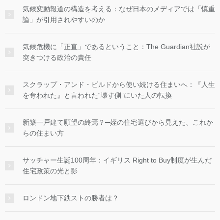
気候変動報道の構造を考える：なぜ日本のメディアでは「慎重
論」が引用されやすいのか
気候危機に「正直」であるということ：The Guardian社説が
突きつける政治の責任
スクラップ・アンド・ビルドから使い続ける住まいへ：『人生
を奪われた』と言われた“壊す側”にいた人の転換
新築一戸建て願望の終焉？─姪の住宅選びから見えた、これか
らの住まい方
サッチャー生誕100周年：イギリス Right to Buy制度が生んだ
住宅政策の光と影
ロンドン地下鉄ストの勝者は？