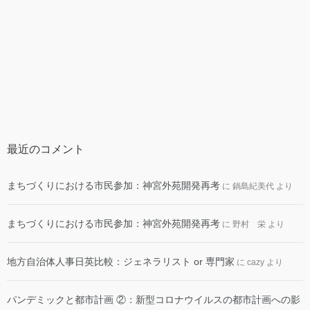
最近のコメント
まちづくりにおける市民参加：神宮外苑開発再考
に
鍋島紀美代
より
まちづくりにおける市民参加：神宮外苑開発再考
に
野村 栄
より
地方自治体人事日英比較：ジェネラリスト or 専門家
に
cazy
より
パンデミックと都市計画 ②：新型コロナウイルスの都市計画への影