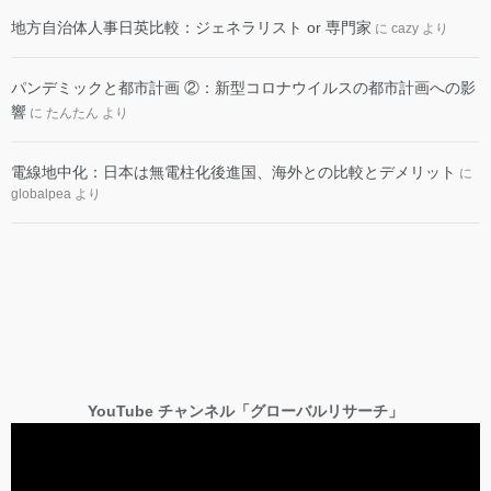
地方自治体人事日英比較：ジェネラリスト or 専門家
に
cazy
より
パンデミックと都市計画 ②：新型コロナウイルスの都市計画への影
響
に
たんたん
より
電線地中化：日本は無電柱化後進国、海外との比較とデメリット
に
globalpea
より
YouTube チャンネル「グローバルリサーチ」