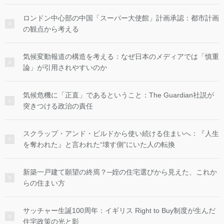
ロンドン中心部の中国「スーパー大使館」計画承認：都市計画
の観点から考える
気候変動報道の構造を考える：なぜ日本のメディアでは「慎重
論」が引用されやすいのか
気候危機に「正直」であるということ：The Guardian社説が
突きつける政治の責任
スクラップ・アンド・ビルドから使い続ける住まいへ：『人生
を奪われた』と言われた“壊す側”にいた人の転換
新築一戸建て願望の終焉？─姪の住宅選びから見えた、これか
らの住まい方
サッチャー生誕100周年：イギリス Right to Buy制度が生んだ
住宅政策の光と影