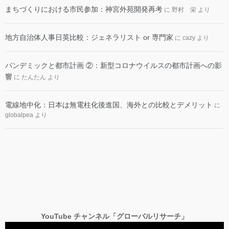
まちづくりにおける市民参加：神宮外苑開発再考
に
野村 栄
より
地方自治体人事日英比較：ジェネラリスト or 専門家
に
cazy
より
パンデミックと都市計画 ②：新型コロナウイルスの都市計画への影
響
に
たんたん
より
電線地中化：日本は無電柱化後進国、海外との比較とデメリット
に
globalpea
より
YouTube チャンネル「グローバルリサーチ」