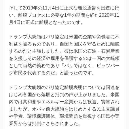
そして2019年の11月4日に正式な離脱通告を国連に行
い、離脱プロセスに必要な1年の期間を経た2020年11
月4日に正式に離脱となったのです。
トランプ大統領はパリ協定は米国の企業や労働者に不
利益を被るものであり、自国と国民を守るために離脱
するのだと主張しました。彼は米国の石油・石炭産業
を支援しその経済や雇用を保護するのは一国の大統領
として当然の義務であり「パリではなく、ピッツバー
グ市民を代表するのだ」と語ったのです。
トランプ大統領のパリ協定離脱表明については国連を
はじめ各国から落胆と批判の声が上がりました。米国
内では共和党やエネルギー産業からは歓迎、賞賛され
ましたが、オバマ前大統領をはじめとする民主党議員
や学者、環境保護団体、環境問題を重視する国民や実
業界からは批判にさらされました。