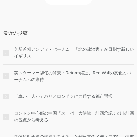
最近の投稿
英新首相アンディ・バーナム：「北の政治家」が目指す新しい
イギリス
英スターマー辞任の背景：Reform躍進、Red Wallの変化とバ
ーナムへの期待
「車か、人か」パリとロンドンに共通する都市選択
ロンドン中心部の中国「スーパー大使館」計画承認：都市計画
の観点から考える
気候変動報道の構造を考える：なぜ日本のメディアでは「慎重