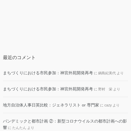
最近のコメント
まちづくりにおける市民参加：神宮外苑開発再考
に
鍋島紀美代
より
まちづくりにおける市民参加：神宮外苑開発再考
に
野村 栄
より
地方自治体人事日英比較：ジェネラリスト or 専門家
に
cazy
より
パンデミックと都市計画 ②：新型コロナウイルスの都市計画への影
響
に
たんたん
より