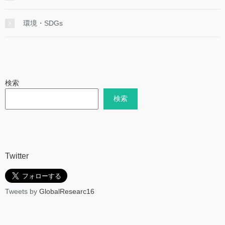
環境・SDGs
検索
検索
Twitter
Tweets by
GlobalResearc16