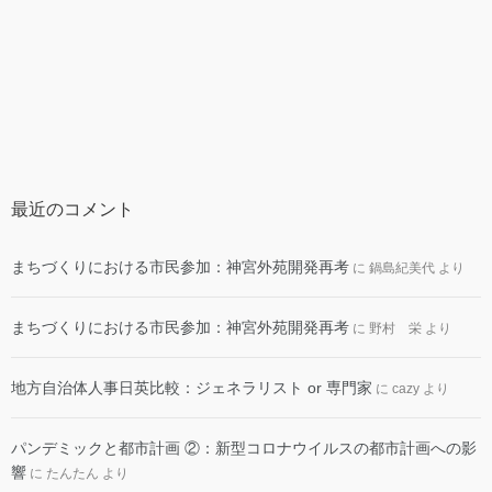
最近のコメント
まちづくりにおける市民参加：神宮外苑開発再考
に
鍋島紀美代
より
まちづくりにおける市民参加：神宮外苑開発再考
に
野村 栄
より
地方自治体人事日英比較：ジェネラリスト or 専門家
に
cazy
より
パンデミックと都市計画 ②：新型コロナウイルスの都市計画への影
響
に
たんたん
より