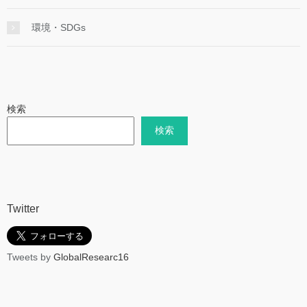
環境・SDGs
検索
検索
Twitter
Tweets by
GlobalResearc16