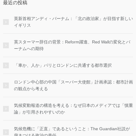
最近の投稿
英新首相アンディ・バーナム：「北の政治家」が目指す新しい
イギリス
英スターマー辞任の背景：Reform躍進、Red Wallの変化とバ
ーナムへの期待
「車か、人か」パリとロンドンに共通する都市選択
ロンドン中心部の中国「スーパー大使館」計画承認：都市計画
の観点から考える
気候変動報道の構造を考える：なぜ日本のメディアでは「慎重
論」が引用されやすいのか
気候危機に「正直」であるということ：The Guardian社説が
突きつける政治の責任