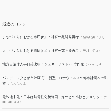
最近のコメント
まちづくりにおける市民参加：神宮外苑開発再考
に
鍋島紀美代
より
まちづくりにおける市民参加：神宮外苑開発再考
に
野村 栄
より
地方自治体人事日英比較：ジェネラリスト or 専門家
に
cazy
より
パンデミックと都市計画 ②：新型コロナウイルスの都市計画への影
響
に
たんたん
より
電線地中化：日本は無電柱化後進国、海外との比較とデメリット
に
globalpea
より