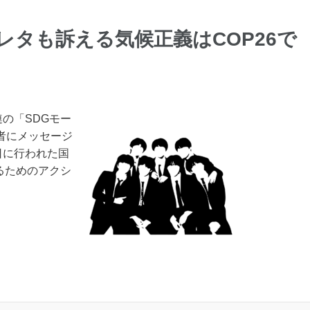
グレタも訴える気候正義はCOP26で
の「SDGモー
者にメッセージ
日に行われた国
るためのアクシ