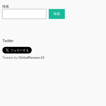
検索
検索
Twitter
Tweets by
GlobalResearc16