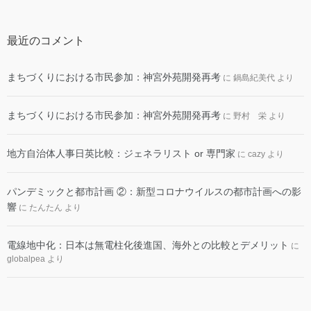
最近のコメント
まちづくりにおける市民参加：神宮外苑開発再考
に
鍋島紀美代
より
まちづくりにおける市民参加：神宮外苑開発再考
に
野村 栄
より
地方自治体人事日英比較：ジェネラリスト or 専門家
に
cazy
より
パンデミックと都市計画 ②：新型コロナウイルスの都市計画への影
響
に
たんたん
より
電線地中化：日本は無電柱化後進国、海外との比較とデメリット
に
globalpea
より