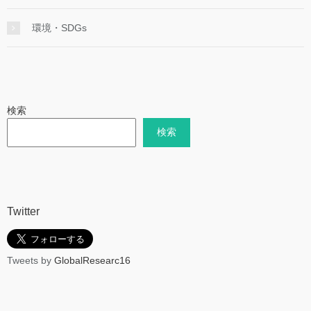
環境・SDGs
検索
検索
Twitter
Tweets by
GlobalResearc16