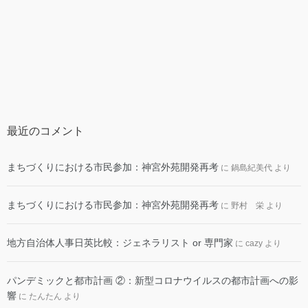
最近のコメント
まちづくりにおける市民参加：神宮外苑開発再考
に
鍋島紀美代
より
まちづくりにおける市民参加：神宮外苑開発再考
に
野村 栄
より
地方自治体人事日英比較：ジェネラリスト or 専門家
に
cazy
より
パンデミックと都市計画 ②：新型コロナウイルスの都市計画への影
響
に
たんたん
より