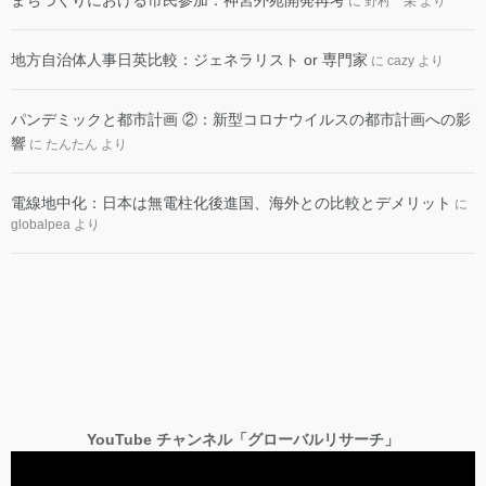
まちづくりにおける市民参加：神宮外苑開発再考
に
野村 栄
より
地方自治体人事日英比較：ジェネラリスト or 専門家
に
cazy
より
パンデミックと都市計画 ②：新型コロナウイルスの都市計画への影
響
に
たんたん
より
電線地中化：日本は無電柱化後進国、海外との比較とデメリット
に
globalpea
より
YouTube チャンネル「グローバルリサーチ」