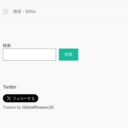
環境・SDGs
検索
検索
Twitter
Tweets by
GlobalResearc16