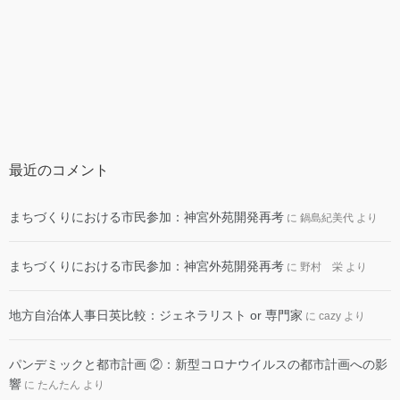
最近のコメント
まちづくりにおける市民参加：神宮外苑開発再考
に
鍋島紀美代
より
まちづくりにおける市民参加：神宮外苑開発再考
に
野村 栄
より
地方自治体人事日英比較：ジェネラリスト or 専門家
に
cazy
より
パンデミックと都市計画 ②：新型コロナウイルスの都市計画への影
響
に
たんたん
より