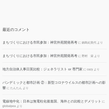
最近のコメント
まちづくりにおける市民参加：神宮外苑開発再考
に
鍋島紀美代
より
まちづくりにおける市民参加：神宮外苑開発再考
に
野村 栄
より
地方自治体人事日英比較：ジェネラリスト or 専門家
に
cazy
より
パンデミックと都市計画 ②：新型コロナウイルスの都市計画への影
響
に
たんたん
より
電線地中化：日本は無電柱化後進国、海外との比較とデメリット
に
globalpea
より