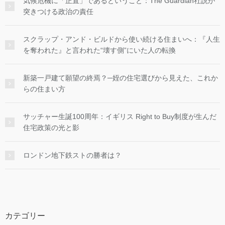
気候危機に「正直」であるということ：The Guardian社説が
突きつける政治の責任
スクラップ・アンド・ビルドから使い続ける住まいへ：『人生
を奪われた』と言われた“壊す側”にいた人の転換
新築一戸建て願望の終焉？─姪の住宅選びから見えた、これか
らの住まい方
サッチャー生誕100周年：イギリス Right to Buy制度が生んだ
住宅政策の光と影
ロンドン地下鉄ストの勝者は？
カテゴリー