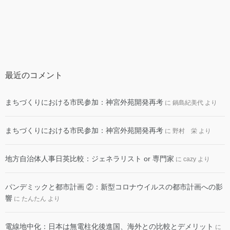
最近のコメント
まちづくりにおける市民参加：神宮外苑開発再考
に
鍋島紀美代
より
まちづくりにおける市民参加：神宮外苑開発再考
に
野村 栄
より
地方自治体人事日英比較：ジェネラリスト or 専門家
に
cazy
より
パンデミックと都市計画 ②：新型コロナウイルスの都市計画への影
響
に
たんたん
より
電線地中化：日本は無電柱化後進国、海外との比較とデメリット
に