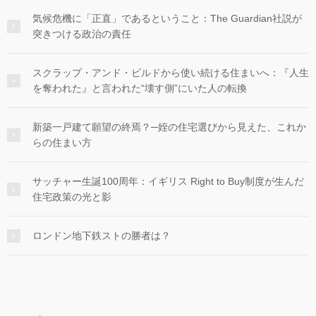
気候危機に「正直」であるということ：The Guardian社説が
突きつける政治の責任
スクラップ・アンド・ビルドから使い続ける住まいへ：『人生
を奪われた』と言われた“壊す側”にいた人の転換
新築一戸建て願望の終焉？─姪の住宅選びから見えた、これか
らの住まい方
サッチャー生誕100周年：イギリス Right to Buy制度が生んだ
住宅政策の光と影
ロンドン地下鉄ストの勝者は？