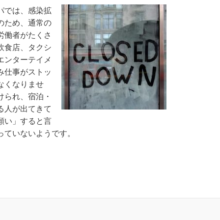
パでは、感染拡
のため、通常の
労働者がたくさ
飲食店、タクシ
エンターテイメ
み仕事がストッ
なくなりませ
けられ、宿泊・
る人が出てきて
願い」すると言
っていないようです。