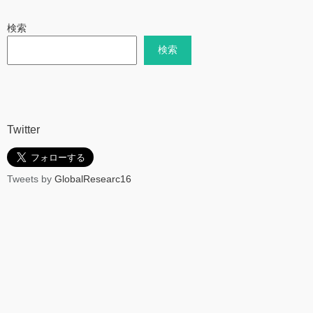
検索
検索
Twitter
Tweets by
GlobalResearc16