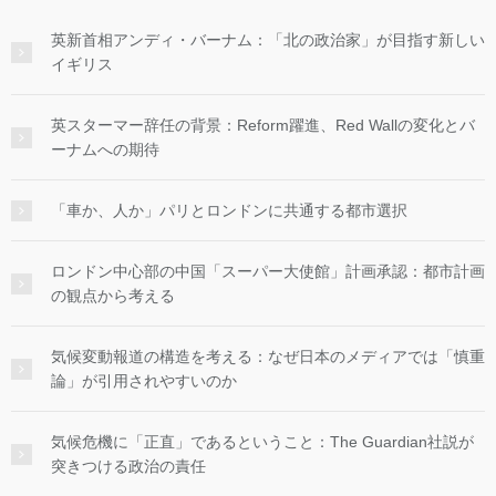
英新首相アンディ・バーナム：「北の政治家」が目指す新しい
イギリス
英スターマー辞任の背景：Reform躍進、Red Wallの変化とバ
ーナムへの期待
「車か、人か」パリとロンドンに共通する都市選択
ロンドン中心部の中国「スーパー大使館」計画承認：都市計画
の観点から考える
気候変動報道の構造を考える：なぜ日本のメディアでは「慎重
論」が引用されやすいのか
気候危機に「正直」であるということ：The Guardian社説が
突きつける政治の責任