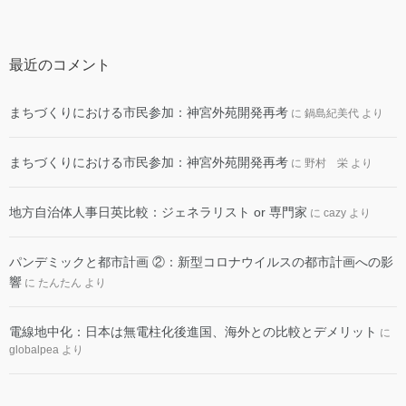
最近のコメント
まちづくりにおける市民参加：神宮外苑開発再考
に
鍋島紀美代
より
まちづくりにおける市民参加：神宮外苑開発再考
に
野村 栄
より
地方自治体人事日英比較：ジェネラリスト or 専門家
に
cazy
より
パンデミックと都市計画 ②：新型コロナウイルスの都市計画への影
響
に
たんたん
より
電線地中化：日本は無電柱化後進国、海外との比較とデメリット
に
globalpea
より