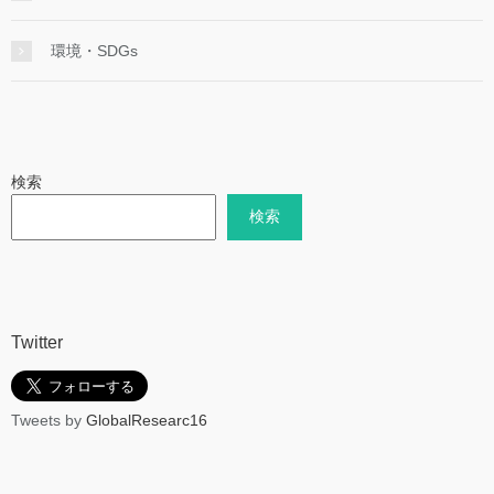
環境・SDGs
検索
検索
Twitter
Tweets by
GlobalResearc16