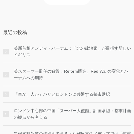
最近の投稿
英新首相アンディ・バーナム：「北の政治家」が目指す新しい
イギリス
英スターマー辞任の背景：Reform躍進、Red Wallの変化とバ
ーナムへの期待
「車か、人か」パリとロンドンに共通する都市選択
ロンドン中心部の中国「スーパー大使館」計画承認：都市計画
の観点から考える
気候変動報道の構造を考える：なぜ日本のメディアでは「慎重