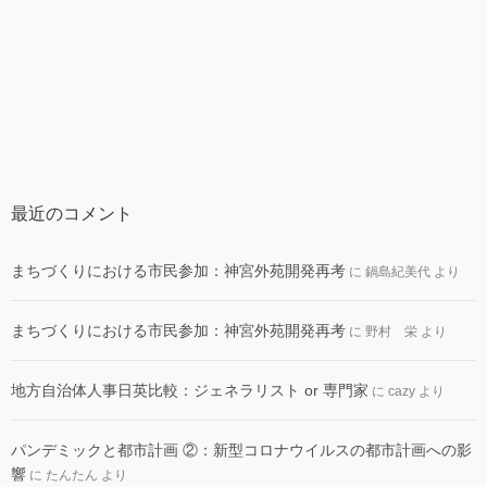
最近のコメント
まちづくりにおける市民参加：神宮外苑開発再考
に
鍋島紀美代
より
まちづくりにおける市民参加：神宮外苑開発再考
に
野村 栄
より
地方自治体人事日英比較：ジェネラリスト or 専門家
に
cazy
より
パンデミックと都市計画 ②：新型コロナウイルスの都市計画への影
響
に
たんたん
より