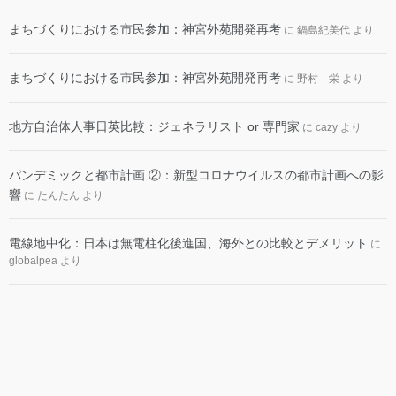
まちづくりにおける市民参加：神宮外苑開発再考
に
鍋島紀美代
より
まちづくりにおける市民参加：神宮外苑開発再考
に
野村 栄
より
地方自治体人事日英比較：ジェネラリスト or 専門家
に
cazy
より
パンデミックと都市計画 ②：新型コロナウイルスの都市計画への影
響
に
たんたん
より
電線地中化：日本は無電柱化後進国、海外との比較とデメリット
に
globalpea
より