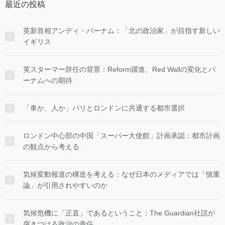
最近の投稿
英新首相アンディ・バーナム：「北の政治家」が目指す新しい
イギリス
英スターマー辞任の背景：Reform躍進、Red Wallの変化とバ
ーナムへの期待
「車か、人か」パリとロンドンに共通する都市選択
ロンドン中心部の中国「スーパー大使館」計画承認：都市計画
の観点から考える
気候変動報道の構造を考える：なぜ日本のメディアでは「慎重
論」が引用されやすいのか
気候危機に「正直」であるということ：The Guardian社説が
突きつける政治の責任