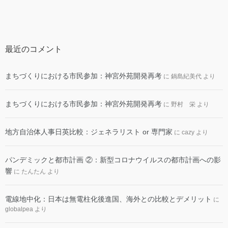
最近のコメント
まちづくりにおける市民参加：神宮外苑開発再考
に
鍋島紀美代
より
まちづくりにおける市民参加：神宮外苑開発再考
に
野村 栄
より
地方自治体人事日英比較：ジェネラリスト or 専門家
に
cazy
より
パンデミックと都市計画 ②：新型コロナウイルスの都市計画への影
響
に
たんたん
より
電線地中化：日本は無電柱化後進国、海外との比較とデメリット
に
globalpea
より