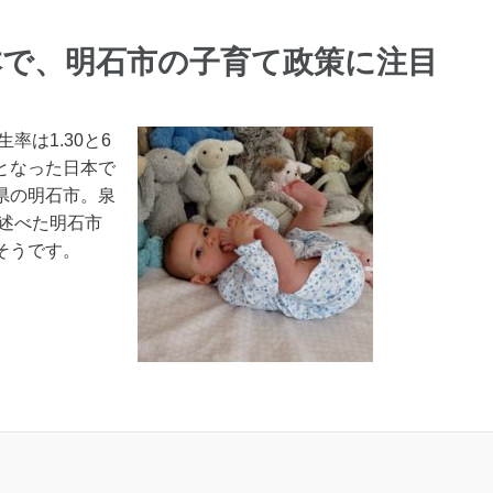
本で、明石市の子育て政策に注目
率は1.30と6
となった日本で
県の明石市。泉
述べた明石市
そうです。