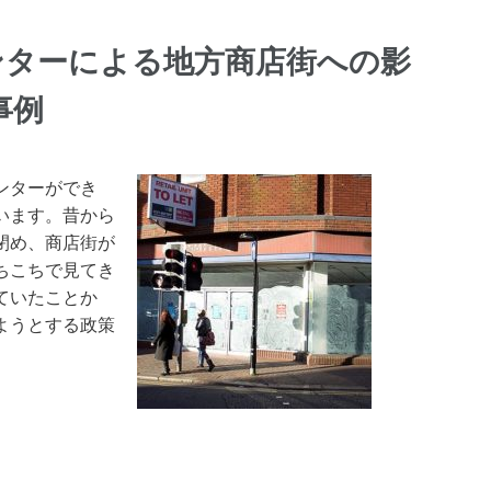
ンターによる地方商店街への影
事例
ンターができ
います。昔から
閉め、商店街が
ちこちで見てき
ていたことか
ようとする政策